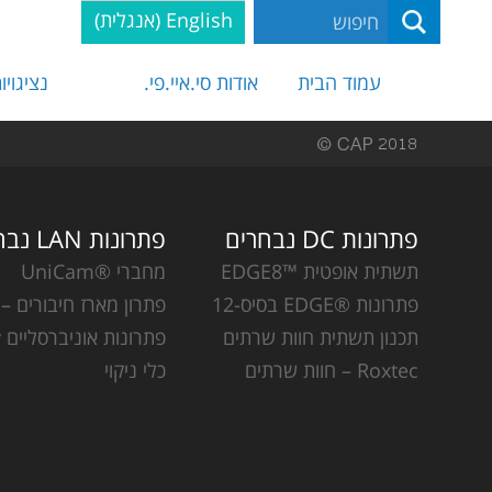
English
(
אנגלית
)
עמוד הבית
אודות סי.איי.פי.
נציגויו
פתרונות DC נבחרים
פתרונות LAN נבחרים
תשתית אופטית ™EDGE8
מחברי ®UniCam
פתרונות ®EDGE בסיס-12
פתרון מארז חיבורים – CCH
תכנון תשתית חוות שרתים
פתרונות אוניברסליים Plug & Play
Roxtec – חוות שרתים
כלי ניקוי