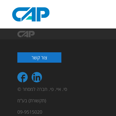
צור קשר
© סי. איי. פי. חברה למסחר
(תקשורת) בע”מ
09-9515020