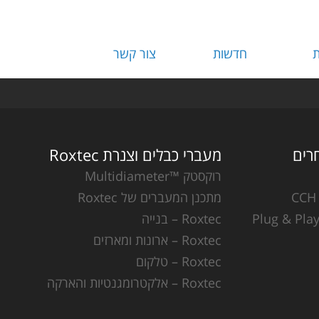
ת
חדשות
צור קשר
מעברי כבלים וצנרת Roxtec
רוקסטק ™Multidiameter
מתכנן המעברים של Roxtec
Roxtec – בנייה
Roxtec – ארונות ומארזים
Roxtec – טלקום
Roxtec – אלקטרומגנטיות והארקה