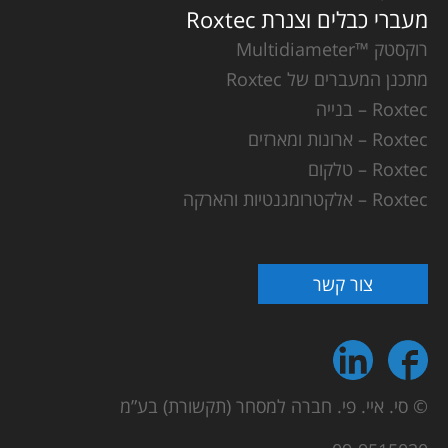
מעברי כבלים וצנרת Roxtec
רוקסטק ™Multidiameter
מתכנן המעברים של Roxtec
Roxtec – בנייה
Roxtec – ארונות ומארזים
Roxtec – טלקום
Roxtec – אלקטרומגנטיות והארקה
צור קשר
© סי. איי. פי. חברה למסחר (תקשורת) בע”מ