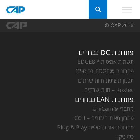
פתרונות DC נבחרים
תשתית אופטית ™EDGE8
פתרונות ®EDGE בסיס-12
תכנון תשתית חוות שרתים
Roxtec – חוות שרתים
פתרונות LAN נבחרים
מחברי ®UniCam
פתרון מארז חיבורים – CCH
פתרונות אוניברסליים Plug & Play
כלי ניקוי