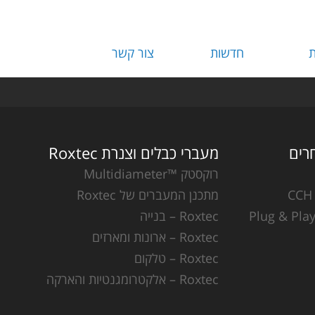
ת
חדשות
צור קשר
מעברי כבלים וצנרת Roxtec
רוקסטק ™Multidiameter
מתכנן המעברים של Roxtec
Roxtec – בנייה
Roxtec – ארונות ומארזים
Roxtec – טלקום
Roxtec – אלקטרומגנטיות והארקה