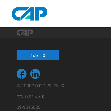
צור קשר
© סי. איי. פי. חברה למסחר
(תקשורת) בע”מ
09-9515020