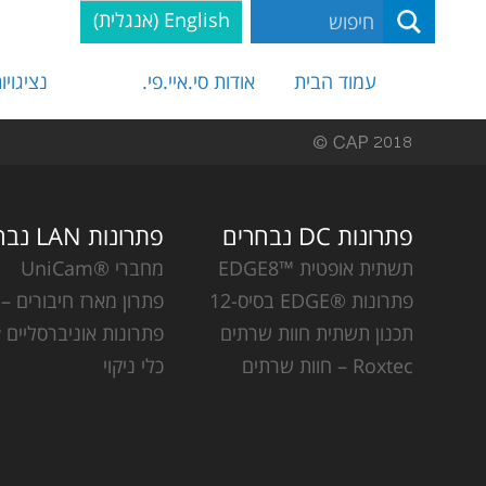
English
(
אנגלית
)
עמוד הבית
אודות סי.איי.פי.
נציגויו
פתרונות DC נבחרים
פתרונות LAN נבחרים
תשתית אופטית ™EDGE8
מחברי ®UniCam
פתרונות ®EDGE בסיס-12
פתרון מארז חיבורים – CCH
תכנון תשתית חוות שרתים
פתרונות אוניברסליים Plug & Play
Roxtec – חוות שרתים
כלי ניקוי