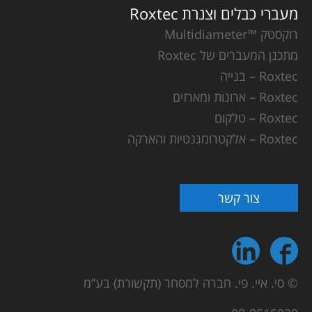
מעברי כבלים וצנרת Roxtec
רוקסטק ™Multidiameter
מתכנן המעברים של Roxtec
Roxtec – בנייה
Roxtec – ארונות ומארזים
Roxtec – טלקום
Roxtec – אלקטרומגנטיות והארקה
צור קשר
© סי. איי. פי. חברה למסחר (תקשורת) בע”מ