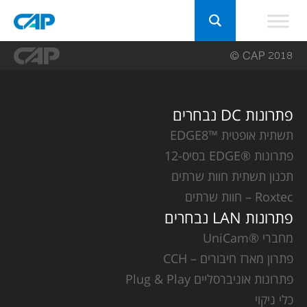
פתרונות DC נבחרים
תשתית אופטית ™EDGE8
פתרונות ®EDGE בסיס-12
תכנון תשתית חוות שרתים
Roxtec – חוות שרתים
פתרונות LAN נבחרים
מחברי ®UniCam
פתרון מארז חיבורים – CCH
פתרונות אוניברסליים Plug & Play
כלי ניקוי