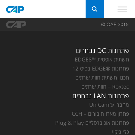
פתרונות DC נבחרים
תשתית אופטית ™EDGE8
פתרונות ®EDGE בסיס-12
תכנון תשתית חוות שרתים
Roxtec – חוות שרתים
פתרונות LAN נבחרים
מחברי ®UniCam
פתרון מארז חיבורים – CCH
פתרונות אוניברסליים Plug & Play
כלי ניקוי