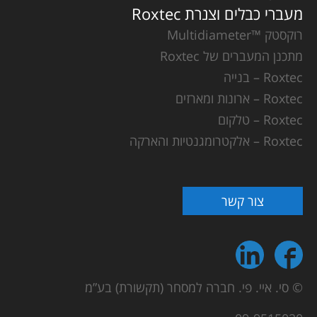
מעברי כבלים וצנרת Roxtec
רוקסטק ™Multidiameter
מתכנן המעברים של Roxtec
Roxtec – בנייה
Roxtec – ארונות ומארזים
Roxtec – טלקום
Roxtec – אלקטרומגנטיות והארקה
צור קשר
© סי. איי. פי. חברה למסחר (תקשורת) בע”מ