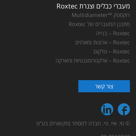
מעברי כבלים וצנרת Roxtec
רוקסטק ™Multidiameter
מתכנן המעברים של Roxtec
Roxtec – בנייה
Roxtec – ארונות ומארזים
Roxtec – טלקום
Roxtec – אלקטרומגנטיות והארקה
צור קשר
© סי. איי. פי. חברה למסחר (תקשורת) בע”מ