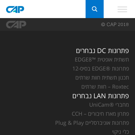
פתרונות DC נבחרים
תשתית אופטית ™EDGE8
פתרונות ®EDGE בסיס-12
תכנון תשתית חוות שרתים
Roxtec – חוות שרתים
פתרונות LAN נבחרים
מחברי ®UniCam
פתרון מארז חיבורים – CCH
פתרונות אוניברסליים Plug & Play
כלי ניקוי