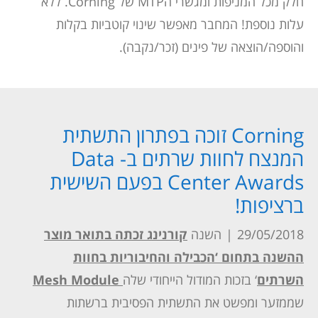
חלק מכל המניפות ומגשרי הMTP של Corning. ללא
עלות נוספת!
המחבר מאפשר שינוי קוטביות בקלות
והוספה/הוצאה של פינים (זכר/נקבה).
Corning זוכה בפתרון התשתית
המנצח לחוות שרתים ב- Data
Center Awards בפעם השישית
ברציפות!
29/05/2018
|
השנה
קורנינג זכתה בתואר מוצר
ההשנה בתחום ‘הכבילה והחיבוריות בחוות
השרתים
‘
בזכות המודול הייחודי שלה
Mesh Module
שממזער ומפשט את התשתית הפסיבית ברשתות