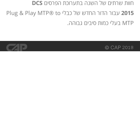
חוות שרתים
של השנה בתערוכת הפרסים
DCS
2015
עבור הדור החדש של כבלי Plug & Play MTP® to
MTP בעלי כמות סיבים גבוהה.
פתרונות DC נבחרים
תשתית אופטית ™EDGE8
פתרונות ®EDGE בסיס-12
תכנון תשתית חוות שרתים
Roxtec – חוות שרתים
פתרונות LAN נבחרים
מחברי ®UniCam