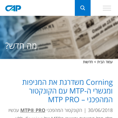
מה חדש?
עמוד הבית
>
חדשות
Corning משדרגת את המניפות
ומגשרי ה-MTP עם הקונקטור
המהפכני – MTP PRO
30/06/2018
|
הקונקטור המהפכני
MTP® PRO
עכשיו