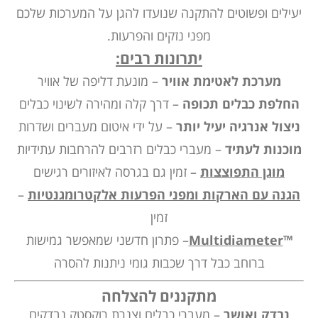
יעילים ופשוטים להתקנה שנועדו להגן על המערכות שלכם
מפני נזקים והפרעות.
יתרונות רבים:
מערכת לאטימת אוויר
– מונעת דליפה של אוויר
החלפת כבלים תכופה
– דרך קלה ומהירה לשינוי כבלים
ניצול אנרגיה יעיל יותר
– על ידי
איטום מעברים
ושדרות
מוכנות לעתיד
–
מעברי כבלים רזרבים להרחבות עתידיות
מוגן התפוצצות
– זמין גם בגרסה לאיזורים רגישים
הגנה עם הארקות ומפני הפרעות אלקטרומגנטיות
–
זמין
™
Multidiameter
– פתרון חדשני שמאפשר גמישות
ברוחב כבל דרך שכבות גומי ניתנות להסרה
מתקננים להצלחה
נבדק ואושר
– מעברי כבלים וצנרת רוקסטק נבדקים