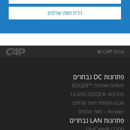
דו"ח חוות שרתים
פתרונות DC נבחרים
תשתית אופטית ™EDGE8
פתרונות ®EDGE בסיס-12
תכנון תשתית חוות שרתים
Roxtec – חוות שרתים
פתרונות LAN נבחרים
מחברי ®UniCam