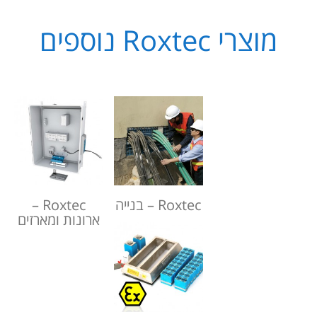
מוצרי Roxtec נוספים
בנייה
מארזים
Roxtec – בנייה
Roxtec –
ההתקנה
וארונות
ארונות ומארזים
נעשית בקלות
מתכננים איטום
ובזריזות עם
לארון/מארז?
מספר מועט
קבלו פתרון
של מרכיבים,
מושלם
בלי ערבוב של
להחלפת
חומרים, בלי
הגלנדים!