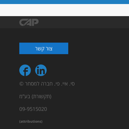
צור קשר
© סי. איי. פי. חברה למסחר
(תקשורת) בע”מ
09-9515020
(attributions)