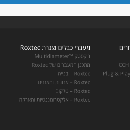
מעברי כבלים וצנרת Roxtec
רוקסטק ™Multidiameter
מתכנן המעברים של Roxtec
Roxtec – בנייה
Roxtec – ארונות ומארזים
Roxtec – טלקום
Roxtec – אלקטרומגנטיות והארקה