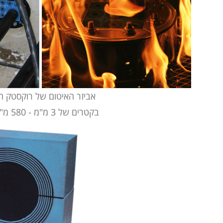
אביזר האיטום של רוקסטק הו
בקטרים של 3 מ"מ - 580 מ"מ באמצעות מודולים "רבי-קוטר" ™