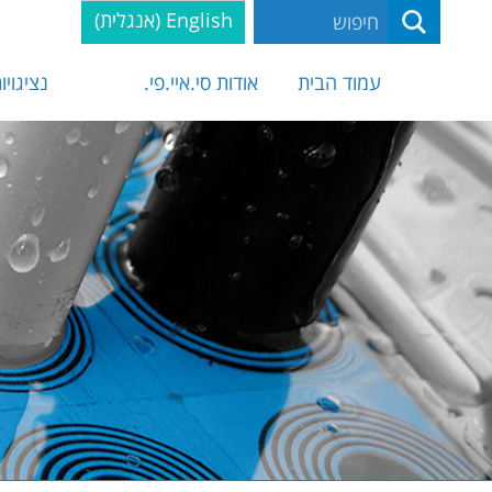
English
(
אנגלית
)
עמוד הבית
אודות סי.איי.פי.
נציגויו