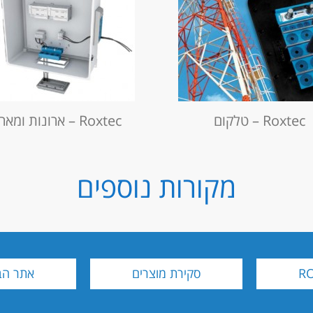
טלקום
מארזים וארונות
Roxtec – טלקום
Roxtec – ארונות ומארזים
גנו על הציוד כנגד מים,
מתכננים איטום
ק ומזיקים, קצצו בעלויות
לארון/מארז?
נרגיה והבטיחו מינימום
קבלו פתרון מושלם להחלפ
מקורות נוספים
השבתות.
הגלנדים!
More >
More >
סקירת מוצרים
אתר הב