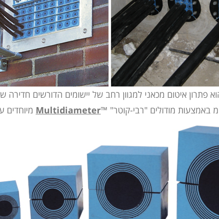
א פתרון איטום מכאני למגוון רחב של יישומים הדורשים חדירה ש
Multidiameter
מיוחדים ע