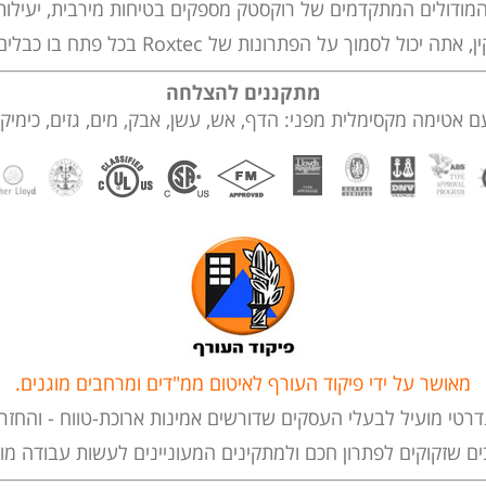
מודולים המתקדמים של רוקסטק מספקים בטיחות מירבית, יעילות 
ות של Roxtec בכל פתח בו כבלים וצינורות עוברים ובכל גודל שיהיו.
מתקננים להצלחה
אטימה מקסימלית מפני: הדף, אש, עשן, אבק, מים, גזים, כימיקלים 
מאושר על ידי פיקוד העורף לאיטום ממ"דים ומרחבים מוגנים.
דרטי מועיל לבעלי העסקים שדורשים אמינות ארוכת-טווח - והחז
 שזקוקים לפתרון חכם ולמתקינים המעוניינים לעשות עבודה מו