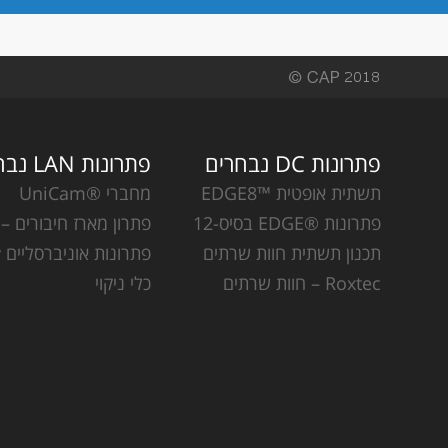
פתרונות DC נבחרים
פתרונות LAN נבחרים
תשתית אופטית ™EDGE8
מחברי ®UniCam
פתרונות ®EDGE בסיס-12
פתרון מארז חיבורים – CCH
תכנון תשתית חוות שרתים
פתרונות אוניברסליים Plug & Play
Roxtec – חוות שרתים
כלי ניקוי