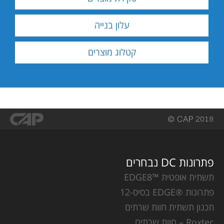
השבתות.
והם עומדים
בתקני ATEX ו
עלון בנייה
IECEx.
עוד >
קטלוג מוצרים
עוד >
פתרונות DC נבחרים
תשתית אופטית ™EDGE8
פתרונות ®EDGE בסיס-12
תכנון תשתית חוות שרתים
Roxtec – חוות שרתים