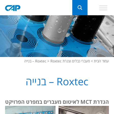
עמוד הבית
>
מעברי כבלים וצנרת Roxtec
Roxtec – בנייה
>
Roxtec – בנייה
הגדרת MCT ל
איטום מעברים
במפרט הפרויקט