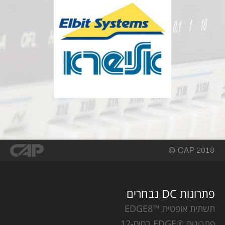
פתרונות DC נבחרים
תשתית אופטית ™EDGE8
פתרונות ®EDGE בסיס-12