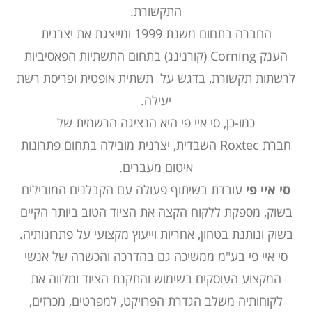
התקשורת.
החברה בתחום משנת 1999 ומייצגת את יצרנית
הענק
Corning
(
קורנינג
) בתחום התשתיות הפאסיביות
לרשתות תקשורת, בדגש על
תשתית אופטית
ופריסת רשת
יעילה.
כמו-כן, סי איי פי היא הנציגה הרשמית של
חברת
Roxtec
השבדית, יצרנית מובילה בתחום פתרונות
איטום מעברים
.
סי איי פי
עובדת בשיתוף פעולה עם
הקבלנים
המובילים
בשוק, מספקת ללקוח הקצה את הציוד הטוב ביותר הקיים
בשוק ונותנת בטחון, אחריות וייעוץ מקצועי על פתרונותיה.
סי איי פי בע"מ ממשיכה גם בהדרכה והכשרה של אנשי
המקצוע העוסקים בשימוש והתקנת הציוד ומלווה את
לקוחותיה משלב הגדרת הפרויקט, למפרטים, מכרזים,