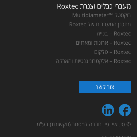
מעברי כבלים וצנרת Roxtec
רוקסטק ™Multidiameter
מתכנן המעברים של Roxtec
Roxtec – בנייה
Roxtec – ארונות ומארזים
Roxtec – טלקום
Roxtec – אלקטרומגנטיות והארקה
צור קשר
© סי. איי. פי. חברה למסחר (תקשורת) בע”מ