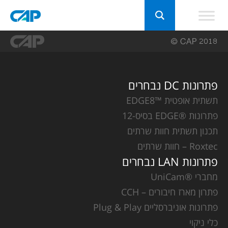
פתרונות DC נבחרים
תשתית אופטית ™EDGE8
פתרונות ®EDGE בסיס-12
תכנון תשתית חוות שרתים
Roxtec – חוות שרתים
פתרונות LAN נבחרים
מחברי ®UniCam
פתרון מארז חיבורים – CCH
פתרונות אוניברסליים Plug & Play
כלי ניקוי