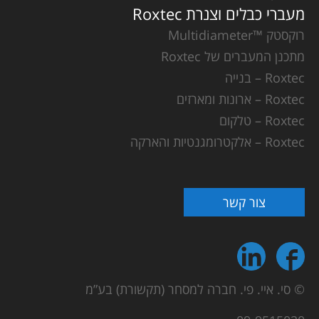
מעברי כבלים וצנרת Roxtec
רוקסטק ™Multidiameter
מתכנן המעברים של Roxtec
Roxtec – בנייה
Roxtec – ארונות ומארזים
Roxtec – טלקום
Roxtec – אלקטרומגנטיות והארקה
צור קשר
© סי. איי. פי. חברה למסחר (תקשורת) בע”מ