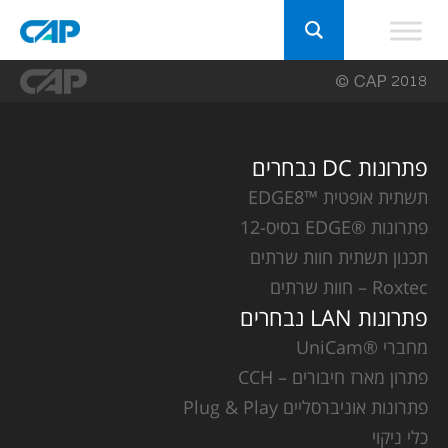
פתרונות DC נבחרים
תשתית אופטית ™EDGE8
פתרונות ®EDGE בסיס-12
תכנון תשתית חוות שרתים
Roxtec – חוות שרתים
פתרונות LAN נבחרים
מחברי ®UniCam
פתרון מארז חיבורים – CCH
פתרונות אוניברסליים Plug & Play
כלי ניקוי