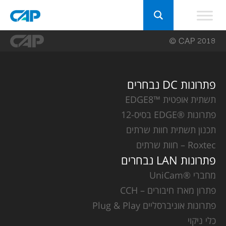
פתרונות DC נבחרים
תשתית אופטית ™EDGE8
פתרונות ®EDGE בסיס-12
תכנון תשתית חוות שרתים
Roxtec – חוות שרתים
פתרונות LAN נבחרים
מחברי ®UniCam
פתרון מארז חיבורים – CCH
פתרונות אוניברסליים Plug & Play
כלי ניקוי