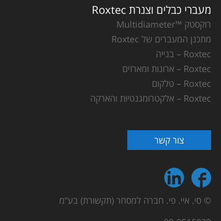
מעברי כבלים וצנרת Roxtec
רוקסטק ™Multidiameter
מתכנן המעברים של Roxtec
Roxtec – בנייה
Roxtec – ארונות ומארזים
Roxtec – טלקום
Roxtec – אלקטרומגנטיות והארקה
צור קשר
© סי. איי. פי. חברה למסחר (תקשורת) בע”מ