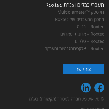
מעברי כבלים וצנרת Roxtec
רוקסטק ™Multidiameter
מתכנן המעברים של Roxtec
Roxtec – בנייה
Roxtec – ארונות ומארזים
Roxtec – טלקום
Roxtec – אלקטרומגנטיות והארקה
צור קשר
© סי. איי. פי. חברה למסחר (תקשורת) בע”מ