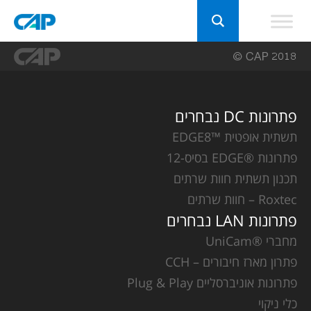
פתרונות DC נבחרים
תשתית אופטית ™EDGE8
פתרונות ®EDGE בסיס-12
תכנון תשתית חוות שרתים
Roxtec – חוות שרתים
פתרונות LAN נבחרים
מחברי ®UniCam
פתרון מארז חיבורים – CCH
פתרונות אוניברסליים Plug & Play
כלי ניקוי