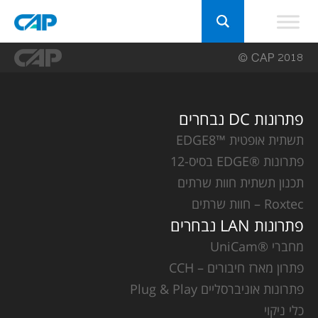
פתרונות DC נבחרים
תשתית אופטית ™EDGE8
פתרונות ®EDGE בסיס-12
תכנון תשתית חוות שרתים
Roxtec – חוות שרתים
פתרונות LAN נבחרים
מחברי ®UniCam
פתרון מארז חיבורים – CCH
פתרונות אוניברסליים Plug & Play
כלי ניקוי