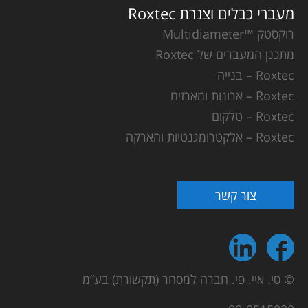
מעברי כבלים וצנרת Roxtec
רוקסטק ™Multidiameter
מתכנן המעברים של Roxtec
Roxtec – בנייה
Roxtec – ארונות ומארזים
Roxtec – טלקום
Roxtec – אלקטרומגנטיות והארקה
צור קשר
© סי. איי. פי. חברה למסחר (תקשורת) בע”מ