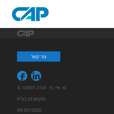
צור קשר
© סי. איי. פי. חברה למסחר
(תקשורת) בע”מ
09-9515020