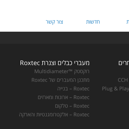
ת
חדשות
צור קשר
מעברי כבלים וצנרת Roxtec
רוקסטק ™Multidiameter
מתכנן המעברים של Roxtec
Roxtec – בנייה
Roxtec – ארונות ומארזים
Roxtec – טלקום
Roxtec – אלקטרומגנטיות והארקה