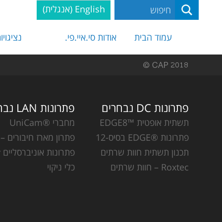
English
(
אנגלית
)
עמוד הבית
אודות סי.איי.פי.
נציגויו
פתרונות DC נבחרים
פתרונות LAN נבחרים
תשתית אופטית ™EDGE8
מחברי ®UniCam
פתרונות ®EDGE בסיס-12
פתרון מארז חיבורים – CCH
תכנון תשתית חוות שרתים
פתרונות אוניברסליים Plug & Play
Roxtec – חוות שרתים
כלי ניקוי