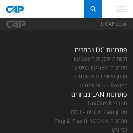
פתרונות DC נבחרים
תשתית אופטית ™EDGE8
פתרונות ®EDGE בסיס-12
תכנון תשתית חוות שרתים
Roxtec – חוות שרתים
פתרונות LAN נבחרים
מחברי ®UniCam
פתרון מארז חיבורים – CCH
פתרונות אוניברסליים Plug & Play
כלי ניקוי