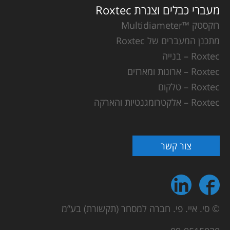
מעברי כבלים וצנרת Roxtec
רוקסטק ™Multidiameter
מתכנן המעברים של Roxtec
Roxtec – בנייה
Roxtec – ארונות ומארזים
Roxtec – טלקום
Roxtec – אלקטרומגנטיות והארקה
צור קשר
© סי. איי. פי. חברה למסחר (תקשורת) בע”מ