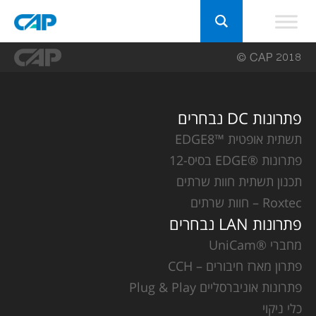
פתרונות DC נבחרים
תשתית אופטית ™EDGE8
פתרונות ®EDGE בסיס-12
תכנון תשתית חוות שרתים
Roxtec – חוות שרתים
פתרונות LAN נבחרים
מחברי ®UniCam
פתרון מארז חיבורים – CCH
פתרונות אוניברסליים Plug & Play
כלי ניקוי