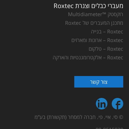
מעברי כבלים וצנרת Roxtec
רוקסטק ™Multidiameter
מתכנן המעברים של Roxtec
Roxtec – בנייה
Roxtec – ארונות ומארזים
Roxtec – טלקום
Roxtec – אלקטרומגנטיות והארקה
צור קשר
© סי. איי. פי. חברה למסחר (תקשורת) בע”מ