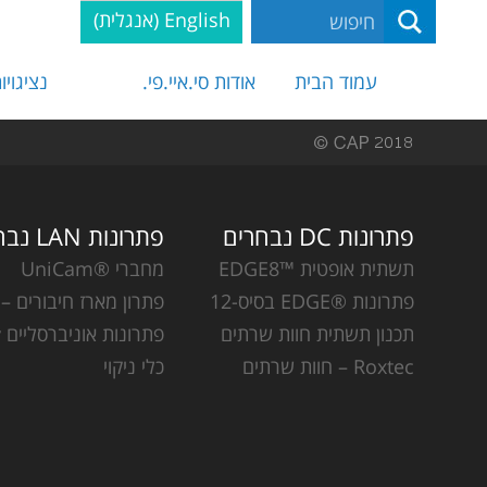
English
(
אנגלית
)
עמוד הבית
אודות סי.איי.פי.
נציגויו
פתרונות DC נבחרים
פתרונות LAN נבחרים
תשתית אופטית ™EDGE8
מחברי ®UniCam
פתרונות ®EDGE בסיס-12
פתרון מארז חיבורים – CCH
תכנון תשתית חוות שרתים
פתרונות אוניברסליים Plug & Play
Roxtec – חוות שרתים
כלי ניקוי