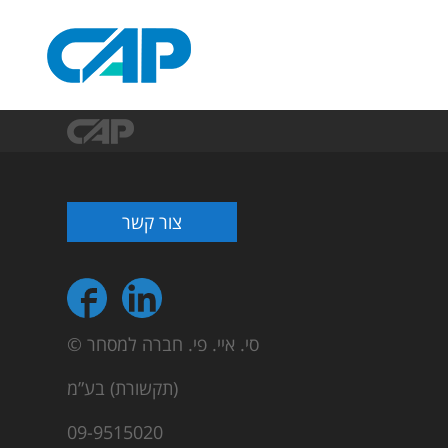
צור קשר
© סי. איי. פי. חברה למסחר
(תקשורת) בע”מ
09-9515020