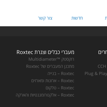
ת
חדשות
צור קשר
מעברי כבלים וצנרת Roxtec
רוקסטק ™Multidiameter
מתכנן המעברים של Roxtec
Roxtec – בנייה
Roxtec – ארונות ומארזים
Roxtec – טלקום
Roxtec – אלקטרומגנטיות והארקה