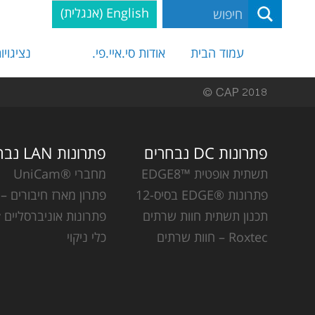
English
(
אנגלית
)
עמוד הבית
אודות סי.איי.פי.
נציגויו
פתרונות DC נבחרים
פתרונות LAN נבחרים
תשתית אופטית ™EDGE8
מחברי ®UniCam
פתרונות ®EDGE בסיס-12
פתרון מארז חיבורים – CCH
תכנון תשתית חוות שרתים
פתרונות אוניברסליים Plug & Play
Roxtec – חוות שרתים
כלי ניקוי