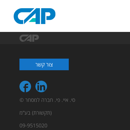
צור קשר
© סי. איי. פי. חברה למסחר
(תקשורת) בע”מ
09-9515020