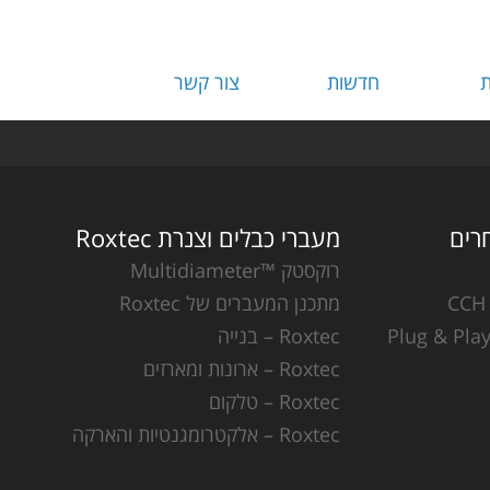
ת
חדשות
צור קשר
מעברי כבלים וצנרת Roxtec
רוקסטק ™Multidiameter
מתכנן המעברים של Roxtec
Roxtec – בנייה
Roxtec – ארונות ומארזים
Roxtec – טלקום
Roxtec – אלקטרומגנטיות והארקה