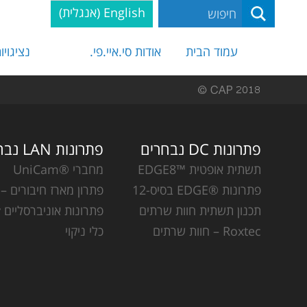
English
(
אנגלית
)
עמוד הבית
אודות סי.איי.פי.
נציגויו
פתרונות DC נבחרים
פתרונות LAN נבחרים
תשתית אופטית ™EDGE8
מחברי ®UniCam
פתרונות ®EDGE בסיס-12
פתרון מארז חיבורים – CCH
תכנון תשתית חוות שרתים
פתרונות אוניברסליים Plug & Play
Roxtec – חוות שרתים
כלי ניקוי