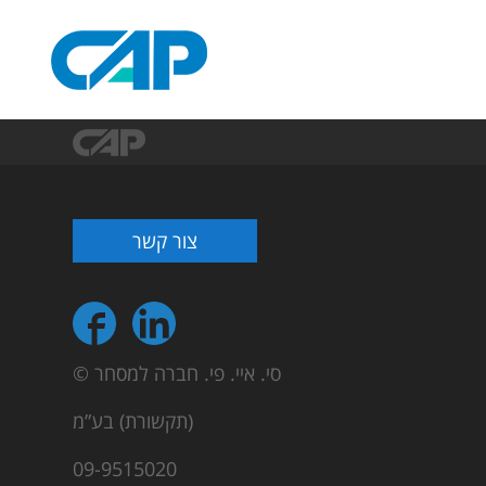
צור קשר
© סי. איי. פי. חברה למסחר
(תקשורת) בע”מ
09-9515020