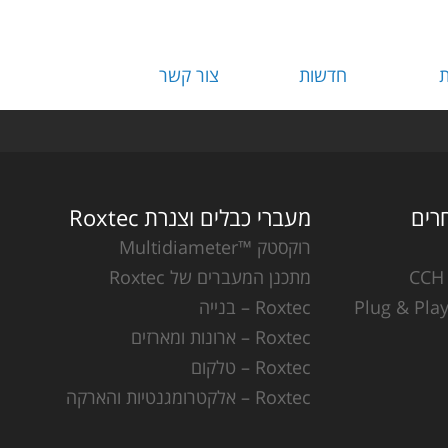
ת
חדשות
צור קשר
מעברי כבלים וצנרת Roxtec
רוקסטק ™Multidiameter
מתכנן המעברים של Roxtec
Roxtec – בנייה
Roxtec – ארונות ומארזים
Roxtec – טלקום
Roxtec – אלקטרומגנטיות והארקה