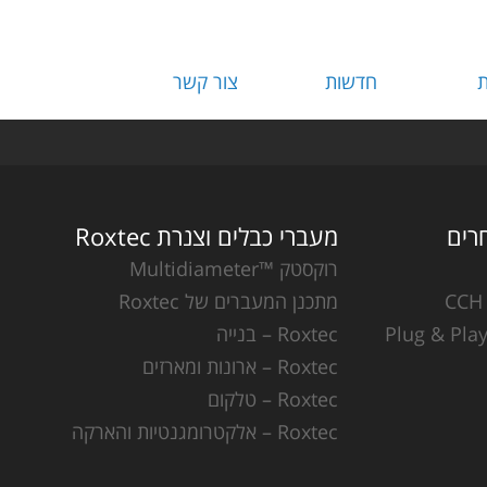
ת
חדשות
צור קשר
מעברי כבלים וצנרת Roxtec
רוקסטק ™Multidiameter
מתכנן המעברים של Roxtec
Roxtec – בנייה
Roxtec – ארונות ומארזים
Roxtec – טלקום
Roxtec – אלקטרומגנטיות והארקה