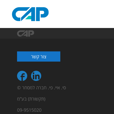
צור קשר
© סי. איי. פי. חברה למסחר
(תקשורת) בע”מ
09-9515020