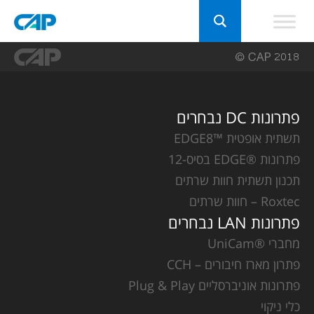
פתרונות DC נבחרים
תשתית אופטית ™EDGE8
פתרונות ®EDGE בסיס-12
תכנון תשתית חוות שרתים
Roxtec – חוות שרתים
פתרונות LAN נבחרים
מחברי ®UniCam
פתרון מארז חיבורים – CCH
פתרונות אוניברסליים Plug & Play
כלי ניקוי