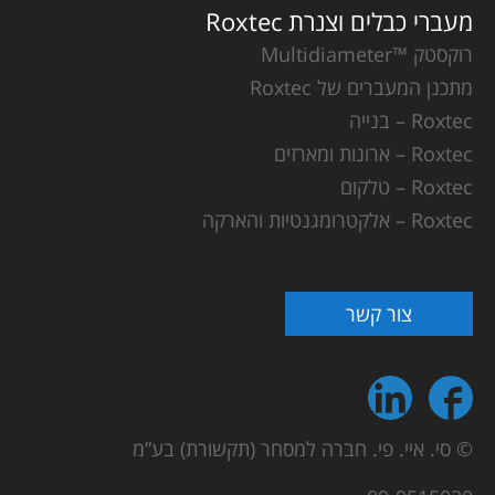
מעברי כבלים וצנרת Roxtec
רוקסטק ™Multidiameter
מתכנן המעברים של Roxtec
Roxtec – בנייה
Roxtec – ארונות ומארזים
Roxtec – טלקום
Roxtec – אלקטרומגנטיות והארקה
צור קשר
© סי. איי. פי. חברה למסחר (תקשורת) בע”מ