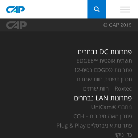
פתרונות DC נבחרים
תשתית אופטית ™EDGE8
פתרונות ®EDGE בסיס-12
תכנון תשתית חוות שרתים
Roxtec – חוות שרתים
פתרונות LAN נבחרים
מחברי ®UniCam
פתרון מארז חיבורים – CCH
פתרונות אוניברסליים Plug & Play
כלי ניקוי