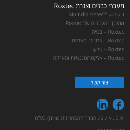
מעברי כבלים וצנרת Roxtec
רוקסטק ™Multidiameter
מתכנן המעברים של Roxtec
Roxtec – בנייה
Roxtec – ארונות ומארזים
Roxtec – טלקום
Roxtec – אלקטרומגנטיות והארקה
צור קשר
© סי. איי. פי. חברה למסחר (תקשורת) בע”מ