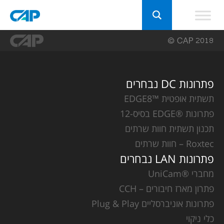
פתרונות DC נבחרים
תשתית אופטית ™EDGE8
פתרונות ®EDGE בסיס-12
תכנון תשתית חוות שרתים
Roxtec – חוות שרתים
פתרונות LAN נבחרים
מחברי ®UniCam
פתרון מארז חיבורים – CCH
פתרונות אוניברסליים Plug & Play
כלי ניקוי