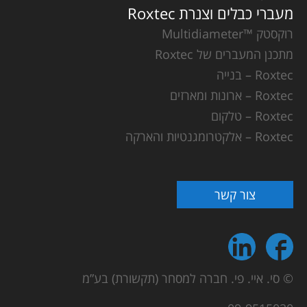
מעברי כבלים וצנרת Roxtec
רוקסטק ™Multidiameter
מתכנן המעברים של Roxtec
Roxtec – בנייה
Roxtec – ארונות ומארזים
Roxtec – טלקום
Roxtec – אלקטרומגנטיות והארקה
צור קשר
© סי. איי. פי. חברה למסחר (תקשורת) בע”מ