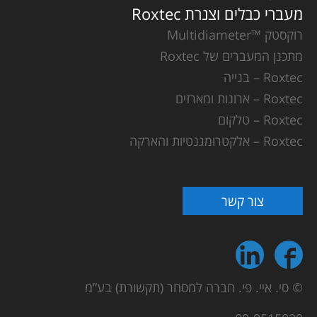
מעברי כבלים וצנרת Roxtec
רוקסטק ™Multidiameter
מתכנן המעברים של Roxtec
Roxtec – בנייה
Roxtec – ארונות ומארזים
Roxtec – טלקום
Roxtec – אלקטרומגנטיות והארקה
צור קשר
© סי. איי. פי. חברה למסחר (תקשורת) בע”מ