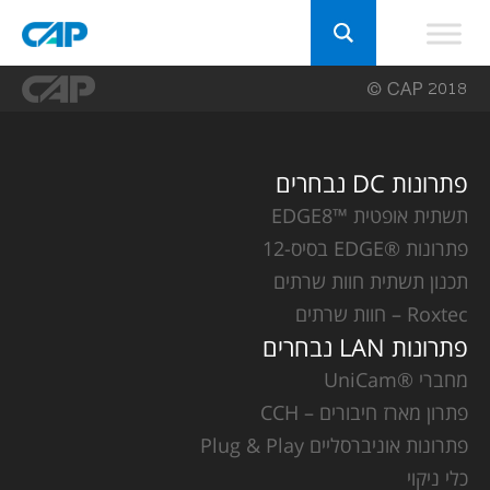
פתרונות DC נבחרים
תשתית אופטית ™EDGE8
פתרונות ®EDGE בסיס-12
תכנון תשתית חוות שרתים
Roxtec – חוות שרתים
פתרונות LAN נבחרים
מחברי ®UniCam
פתרון מארז חיבורים – CCH
פתרונות אוניברסליים Plug & Play
כלי ניקוי