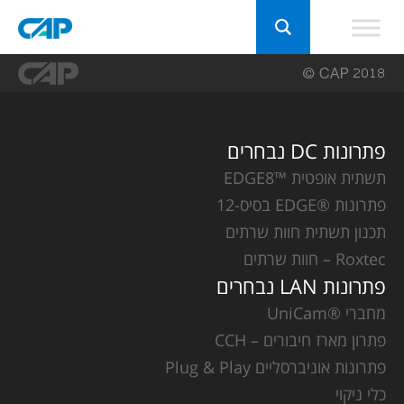
פתרונות DC נבחרים
תשתית אופטית ™EDGE8
פתרונות ®EDGE בסיס-12
תכנון תשתית חוות שרתים
Roxtec – חוות שרתים
פתרונות LAN נבחרים
מחברי ®UniCam
פתרון מארז חיבורים – CCH
פתרונות אוניברסליים Plug & Play
כלי ניקוי