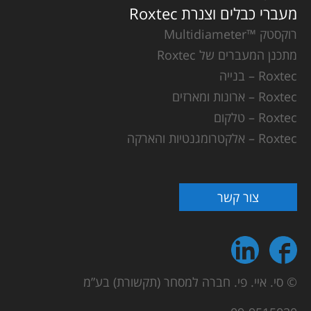
מעברי כבלים וצנרת Roxtec
רוקסטק ™Multidiameter
מתכנן המעברים של Roxtec
Roxtec – בנייה
Roxtec – ארונות ומארזים
Roxtec – טלקום
Roxtec – אלקטרומגנטיות והארקה
צור קשר
© סי. איי. פי. חברה למסחר (תקשורת) בע”מ