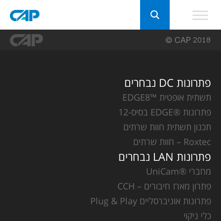
פתרונות DC נבחרים
תשתית אופטית ™EDGE8
פתרונות ®EDGE בסיס-12
תכנון תשתית חוות שרתים
Roxtec – חוות שרתים
פתרונות LAN נבחרים
מחברי ®UniCam
פתרון מארז חיבורים – CCH
פתרונות אוניברסליים Plug & Play
כלי ניקוי