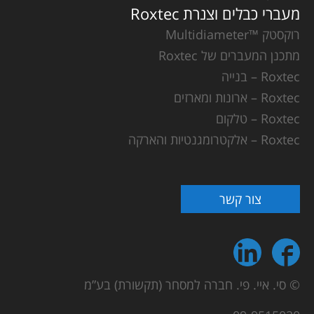
מעברי כבלים וצנרת Roxtec
רוקסטק ™Multidiameter
מתכנן המעברים של Roxtec
Roxtec – בנייה
Roxtec – ארונות ומארזים
Roxtec – טלקום
Roxtec – אלקטרומגנטיות והארקה
צור קשר
© סי. איי. פי. חברה למסחר (תקשורת) בע”מ