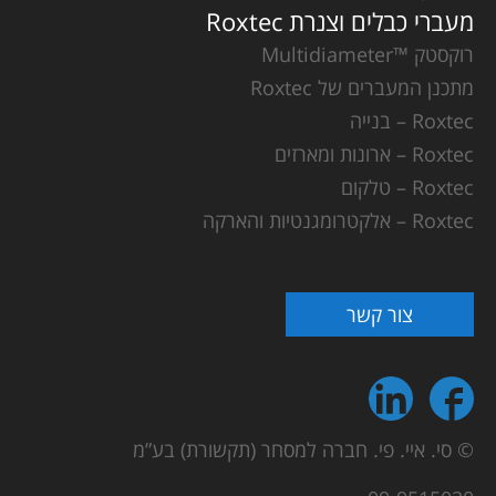
מעברי כבלים וצנרת Roxtec
רוקסטק ™Multidiameter
מתכנן המעברים של Roxtec
Roxtec – בנייה
Roxtec – ארונות ומארזים
Roxtec – טלקום
Roxtec – אלקטרומגנטיות והארקה
צור קשר
© סי. איי. פי. חברה למסחר (תקשורת) בע”מ