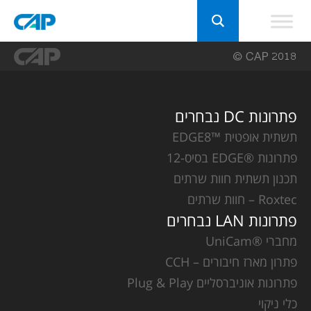
פתרונות DC נבחרים
תשתית אופטית ™EDGE8
פתרונות ®EDGE בסיס-12
תכנון תשתית חוות שרתים
Roxtec – חוות שרתים
פתרונות LAN נבחרים
מחברי ®UniCam
פתרון מארז חיבורים – CCH
פתרונות אוניברסליים Plug & Play
כלי ניקוי