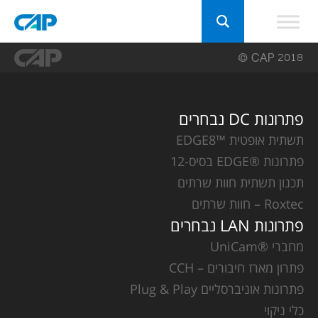
פתרונות DC נבחרים
תשתית אופטית ™EDGE8
פתרונות ®EDGE בסיס-12
תכנון תשתית חוות שרתים
Roxtec – חוות שרתים
פתרונות LAN נבחרים
מחברי ®UniCam
פתרון מארז חיבורים – CCH
פתרונות אוניברסליים Plug & Play
כלי ניקוי