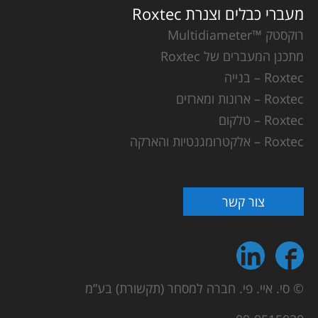
מעברי כבלים וצנרת Roxtec
רוקסטק ™Multidiameter
מתכנן המעברים של Roxtec
Roxtec – בנייה
Roxtec – ארונות ומארזים
Roxtec – טלקום
Roxtec – אלקטרומגנטיות והארקה
צור קשר
© סי. איי. פי. חברה למסחר (תקשורת) בע”מ