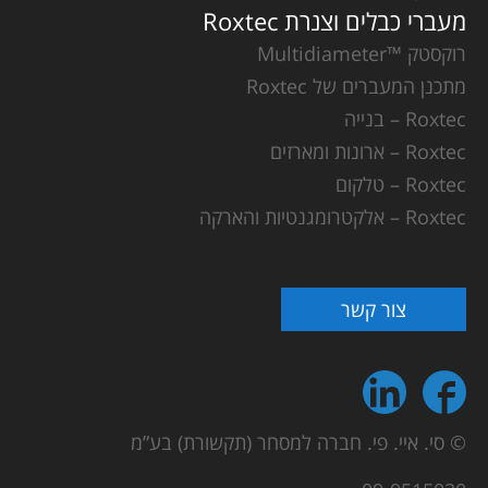
מעברי כבלים וצנרת Roxtec
רוקסטק ™Multidiameter
מתכנן המעברים של Roxtec
Roxtec – בנייה
Roxtec – ארונות ומארזים
Roxtec – טלקום
Roxtec – אלקטרומגנטיות והארקה
צור קשר
© סי. איי. פי. חברה למסחר (תקשורת) בע”מ