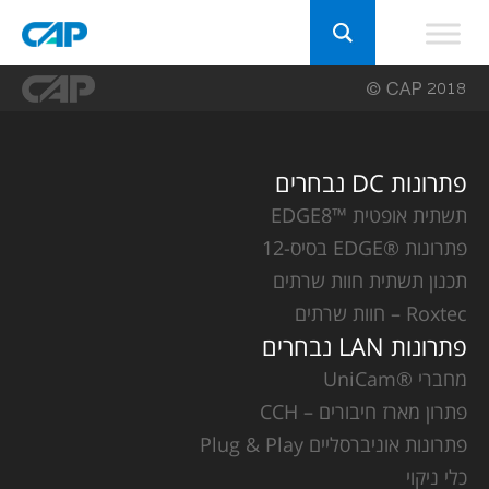
פתרונות DC נבחרים
תשתית אופטית ™EDGE8
פתרונות ®EDGE בסיס-12
תכנון תשתית חוות שרתים
Roxtec – חוות שרתים
פתרונות LAN נבחרים
מחברי ®UniCam
פתרון מארז חיבורים – CCH
פתרונות אוניברסליים Plug & Play
כלי ניקוי