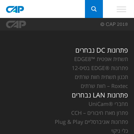
פתרונות DC נבחרים
תשתית אופטית ™EDGE8
פתרונות ®EDGE בסיס-12
תכנון תשתית חוות שרתים
Roxtec – חוות שרתים
פתרונות LAN נבחרים
מחברי ®UniCam
פתרון מארז חיבורים – CCH
פתרונות אוניברסליים Plug & Play
כלי ניקוי