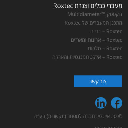
מעברי כבלים וצנרת Roxtec
רוקסטק ™Multidiameter
מתכנן המעברים של Roxtec
Roxtec – בנייה
Roxtec – ארונות ומארזים
Roxtec – טלקום
Roxtec – אלקטרומגנטיות והארקה
צור קשר
© סי. איי. פי. חברה למסחר (תקשורת) בע”מ