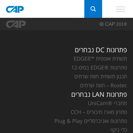
פתרונות DC נבחרים
תשתית אופטית ™EDGE8
פתרונות ®EDGE בסיס-12
תכנון תשתית חוות שרתים
Roxtec – חוות שרתים
פתרונות LAN נבחרים
מחברי ®UniCam
פתרון מארז חיבורים – CCH
פתרונות אוניברסליים Plug & Play
כלי ניקוי