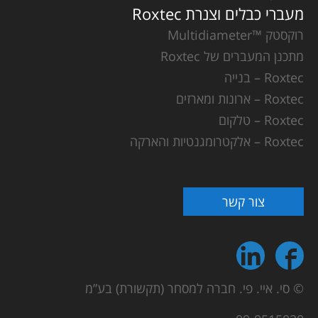
מעברי כבלים וצנרת Roxtec
רוקסטק ™Multidiameter
מתכנן המעברים של Roxtec
Roxtec – בנייה
Roxtec – ארונות ומארזים
Roxtec – טלקום
Roxtec – אלקטרומגנטיות והארקה
צור קשר
© סי. איי. פי. חברה למסחר (תקשורת) בע”מ