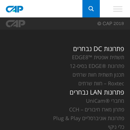
פתרונות DC נבחרים
תשתית אופטית ™EDGE8
פתרונות ®EDGE בסיס-12
תכנון תשתית חוות שרתים
Roxtec – חוות שרתים
פתרונות LAN נבחרים
מחברי ®UniCam
פתרון מארז חיבורים – CCH
פתרונות אוניברסליים Plug & Play
כלי ניקוי