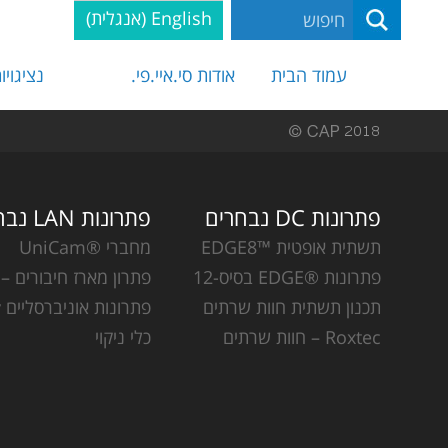
English
(
אנגלית
)
עמוד הבית
אודות סי.איי.פי.
נציגויו
פתרונות DC נבחרים
פתרונות LAN נבחרים
תשתית אופטית ™EDGE8
מחברי ®UniCam
פתרונות ®EDGE בסיס-12
פתרון מארז חיבורים – CCH
תכנון תשתית חוות שרתים
פתרונות אוניברסליים Plug & Play
Roxtec – חוות שרתים
כלי ניקוי