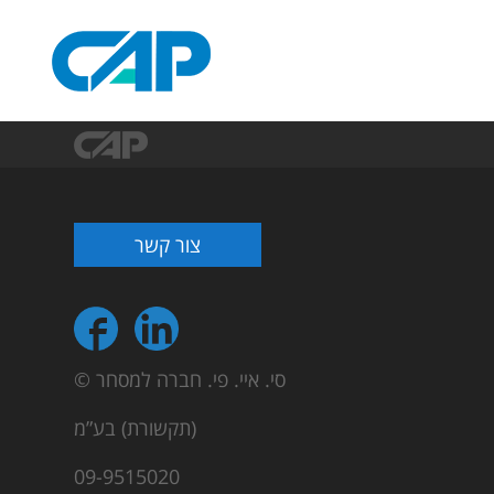
צור קשר
© סי. איי. פי. חברה למסחר
(תקשורת) בע”מ
09-9515020