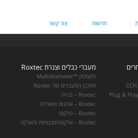
ת
חדשות
צור קשר
מעברי כבלים וצנרת Roxtec
רוקסטק ™Multidiameter
מתכנן המעברים של Roxtec
Roxtec – בנייה
Roxtec – ארונות ומארזים
Roxtec – טלקום
Roxtec – אלקטרומגנטיות והארקה