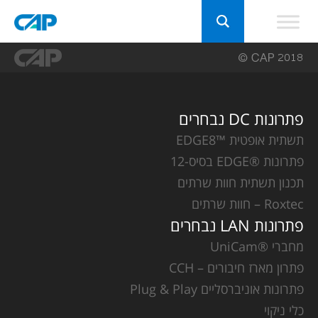
פתרונות DC נבחרים
תשתית אופטית ™EDGE8
פתרונות ®EDGE בסיס-12
תכנון תשתית חוות שרתים
Roxtec – חוות שרתים
פתרונות LAN נבחרים
מחברי ®UniCam
פתרון מארז חיבורים – CCH
פתרונות אוניברסליים Plug & Play
כלי ניקוי