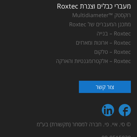
מעברי כבלים וצנרת Roxtec
רוקסטק ™Multidiameter
מתכנן המעברים של Roxtec
Roxtec – בנייה
Roxtec – ארונות ומארזים
Roxtec – טלקום
Roxtec – אלקטרומגנטיות והארקה
צור קשר
© סי. איי. פי. חברה למסחר (תקשורת) בע”מ