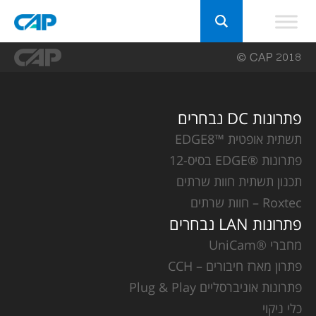
פתרונות DC נבחרים
תשתית אופטית ™EDGE8
פתרונות ®EDGE בסיס-12
תכנון תשתית חוות שרתים
Roxtec – חוות שרתים
פתרונות LAN נבחרים
מחברי ®UniCam
פתרון מארז חיבורים – CCH
פתרונות אוניברסליים Plug & Play
כלי ניקוי