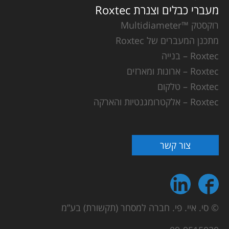
מעברי כבלים וצנרת Roxtec
רוקסטק ™Multidiameter
מתכנן המעברים של Roxtec
Roxtec – בנייה
Roxtec – ארונות ומארזים
Roxtec – טלקום
Roxtec – אלקטרומגנטיות והארקה
צור קשר
© סי. איי. פי. חברה למסחר (תקשורת) בע”מ