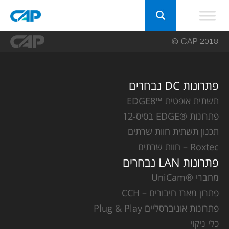
פתרונות DC נבחרים
תשתית אופטית ™EDGE8
פתרונות ®EDGE בסיס-12
תכנון תשתית חוות שרתים
Roxtec – חוות שרתים
פתרונות LAN נבחרים
מחברי ®UniCam
פתרון מארז חיבורים – CCH
פתרונות אוניברסליים Plug & Play
כלי ניקוי