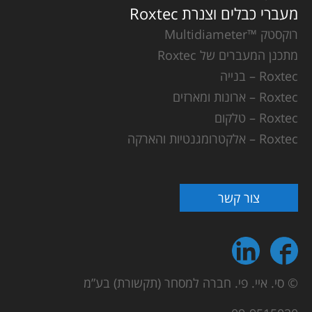
מעברי כבלים וצנרת Roxtec
רוקסטק ™Multidiameter
מתכנן המעברים של Roxtec
Roxtec – בנייה
Roxtec – ארונות ומארזים
Roxtec – טלקום
Roxtec – אלקטרומגנטיות והארקה
צור קשר
© סי. איי. פי. חברה למסחר (תקשורת) בע”מ