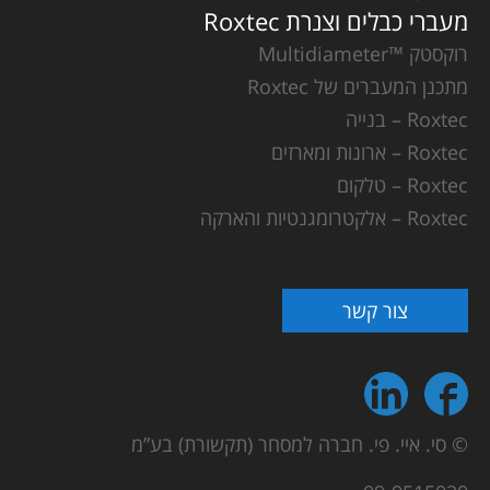
מעברי כבלים וצנרת Roxtec
רוקסטק ™Multidiameter
מתכנן המעברים של Roxtec
Roxtec – בנייה
Roxtec – ארונות ומארזים
Roxtec – טלקום
Roxtec – אלקטרומגנטיות והארקה
צור קשר
© סי. איי. פי. חברה למסחר (תקשורת) בע”מ