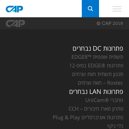
פתרונות DC נבחרים
תשתית אופטית ™EDGE8
פתרונות ®EDGE בסיס-12
תכנון תשתית חוות שרתים
Roxtec – חוות שרתים
פתרונות LAN נבחרים
מחברי ®UniCam
פתרון מארז חיבורים – CCH
פתרונות אוניברסליים Plug & Play
כלי ניקוי