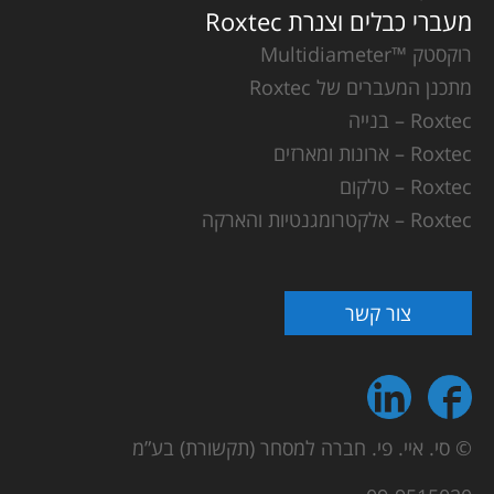
מעברי כבלים וצנרת Roxtec
רוקסטק ™Multidiameter
מתכנן המעברים של Roxtec
Roxtec – בנייה
Roxtec – ארונות ומארזים
Roxtec – טלקום
Roxtec – אלקטרומגנטיות והארקה
צור קשר
© סי. איי. פי. חברה למסחר (תקשורת) בע”מ