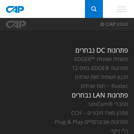
פתרונות DC נבחרים
תשתית אופטית ™EDGE8
פתרונות ®EDGE בסיס-12
תכנון תשתית חוות שרתים
Roxtec – חוות שרתים
פתרונות LAN נבחרים
מחברי ®UniCam
פתרון מארז חיבורים – CCH
פתרונות אוניברסליים Plug & Play
כלי ניקוי