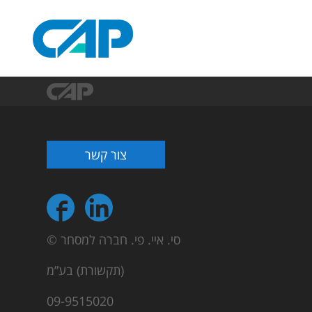
צור קשר
© סי. איי. פי. חברה למסחר
(תקשורת) בע”מ
09-9515020