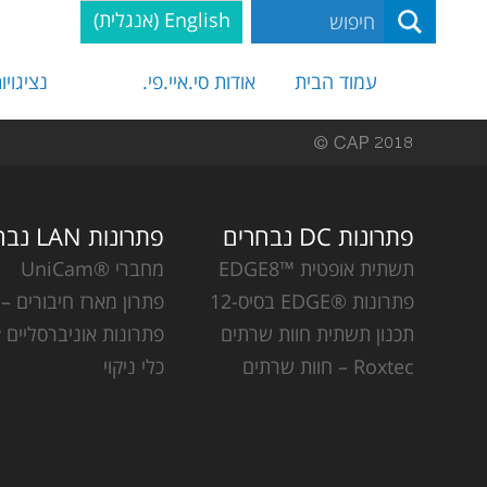
English
(
אנגלית
)
עמוד הבית
אודות סי.איי.פי.
נציגויו
פתרונות DC נבחרים
פתרונות LAN נבחרים
תשתית אופטית ™EDGE8
מחברי ®UniCam
פתרונות ®EDGE בסיס-12
פתרון מארז חיבורים – CCH
תכנון תשתית חוות שרתים
פתרונות אוניברסליים Plug & Play
Roxtec – חוות שרתים
כלי ניקוי