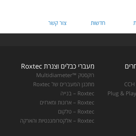
ת
חדשות
צור קשר
מעברי כבלים וצנרת Roxtec
רוקסטק ™Multidiameter
מתכנן המעברים של Roxtec
Roxtec – בנייה
Roxtec – ארונות ומארזים
Roxtec – טלקום
Roxtec – אלקטרומגנטיות והארקה