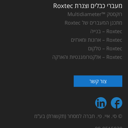
מעברי כבלים וצנרת Roxtec
רוקסטק ™Multidiameter
מתכנן המעברים של Roxtec
Roxtec – בנייה
Roxtec – ארונות ומארזים
Roxtec – טלקום
Roxtec – אלקטרומגנטיות והארקה
צור קשר
© סי. איי. פי. חברה למסחר (תקשורת) בע”מ