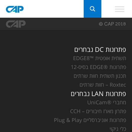
פתרונות DC נבחרים
תשתית אופטית ™EDGE8
פתרונות ®EDGE בסיס-12
תכנון תשתית חוות שרתים
Roxtec – חוות שרתים
פתרונות LAN נבחרים
מחברי ®UniCam
פתרון מארז חיבורים – CCH
פתרונות אוניברסליים Plug & Play
כלי ניקוי