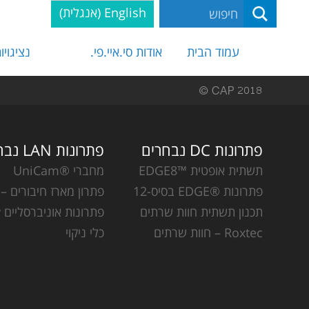
English
(
אנגלית
)
עמוד הבית
אודות סי.איי.פי.
נציגויו
פתרונות DC נבחרים
פתרונות LAN נבחרים
תשתית אופטית ™EDGE8
מחברי ®UniCam
פתרונות ®EDGE בסיס-12
פתרון מארז חיבורים – CCH
תכנון תשתית חוות שרתים
פתרונות אוניברסליים Plug & Play
Roxtec – חוות שרתים
כלי ניקוי