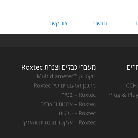
ת
חדשות
צור קשר
מעברי כבלים וצנרת Roxtec
רוקסטק ™Multidiameter
מתכנן המעברים של Roxtec
Roxtec – בנייה
Roxtec – ארונות ומארזים
Roxtec – טלקום
Roxtec – אלקטרומגנטיות והארקה