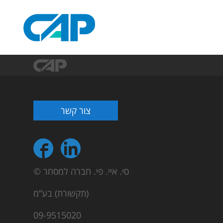
צור קשר
© סי. איי. פי. חברה למסחר
(תקשורת) בע”מ
09-9515020