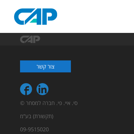
צור קשר
© סי. איי. פי. חברה למסחר
(תקשורת) בע”מ
09-9515020