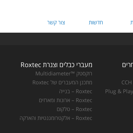
ת
חדשות
צור קשר
מעברי כבלים וצנרת Roxtec
רוקסטק ™Multidiameter
מתכנן המעברים של Roxtec
Roxtec – בנייה
Roxtec – ארונות ומארזים
Roxtec – טלקום
Roxtec – אלקטרומגנטיות והארקה