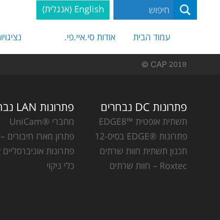
English
(
אנגלית
)
עמוד הבית
אודות סי.איי.פי.
נציגויו
פתרונות DC נבחרים
פתרונות LAN נבחרים
תשתית אופטית ™EDGE8
מחברי ®UniCam
פתרונות ®EDGE בסיס-12
פתרון מארז חיבורים – CCH
תכנון תשתית חוות שרתים
פתרונות אוניברסליים Plug & Play
Roxtec – חוות שרתים
כלי ניקוי