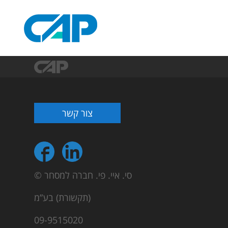
צור קשר
© סי. איי. פי. חברה למסחר
(תקשורת) בע”מ
09-9515020