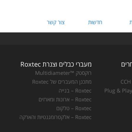
ת
חדשות
צור קשר
מעברי כבלים וצנרת Roxtec
רוקסטק ™Multidiameter
מתכנן המעברים של Roxtec
Roxtec – בנייה
Roxtec – ארונות ומארזים
Roxtec – טלקום
Roxtec – אלקטרומגנטיות והארקה