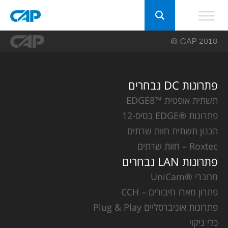
פתרונות DC נבחרים
תשתית אופטית ™EDGE8
פתרונות ®EDGE בסיס-12
תכנון תשתית חוות שרתים
Roxtec – חוות שרתים
פתרונות LAN נבחרים
מחברי ®UniCam
פתרון מארז חיבורים – CCH
פתרונות אוניברסליים Plug & Play
כלי ניקוי