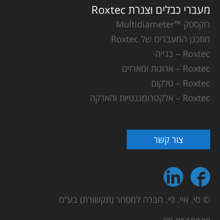
מעברי כבלים וצנרת Roxtec
רוקסטק ™Multidiameter
מתכנן המעברים של Roxtec
Roxtec – בנייה
Roxtec – ארונות ומארזים
Roxtec – טלקום
Roxtec – אלקטרומגנטיות והארקה
צור קשר
© סי. איי. פי. חברה למסחר (תקשורת) בע”מ