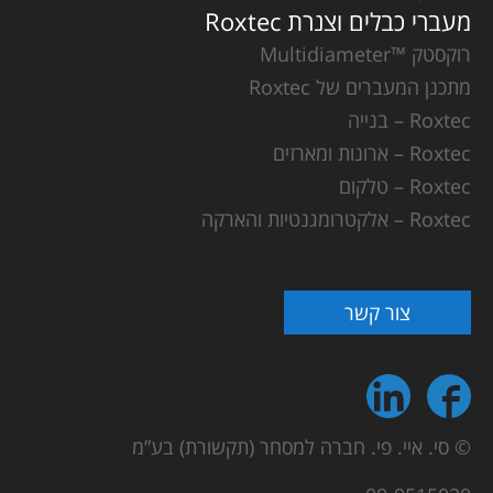
מעברי כבלים וצנרת Roxtec
רוקסטק ™Multidiameter
מתכנן המעברים של Roxtec
Roxtec – בנייה
Roxtec – ארונות ומארזים
Roxtec – טלקום
Roxtec – אלקטרומגנטיות והארקה
צור קשר
© סי. איי. פי. חברה למסחר (תקשורת) בע”מ