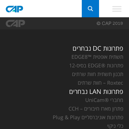
פתרונות DC נבחרים
תשתית אופטית ™EDGE8
פתרונות ®EDGE בסיס-12
תכנון תשתית חוות שרתים
Roxtec – חוות שרתים
פתרונות LAN נבחרים
מחברי ®UniCam
פתרון מארז חיבורים – CCH
פתרונות אוניברסליים Plug & Play
כלי ניקוי