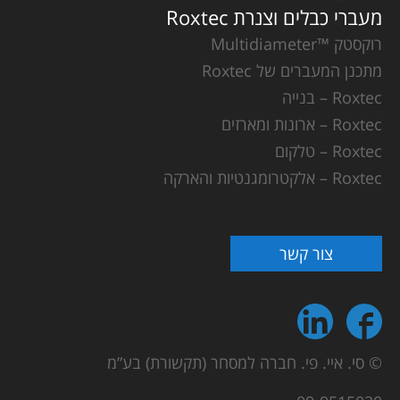
מעברי כבלים וצנרת Roxtec
רוקסטק ™Multidiameter
מתכנן המעברים של Roxtec
Roxtec – בנייה
Roxtec – ארונות ומארזים
Roxtec – טלקום
Roxtec – אלקטרומגנטיות והארקה
צור קשר
© סי. איי. פי. חברה למסחר (תקשורת) בע”מ