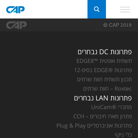
פתרונות DC נבחרים
תשתית אופטית ™EDGE8
פתרונות ®EDGE בסיס-12
תכנון תשתית חוות שרתים
Roxtec – חוות שרתים
פתרונות LAN נבחרים
מחברי ®UniCam
פתרון מארז חיבורים – CCH
פתרונות אוניברסליים Plug & Play
כלי ניקוי