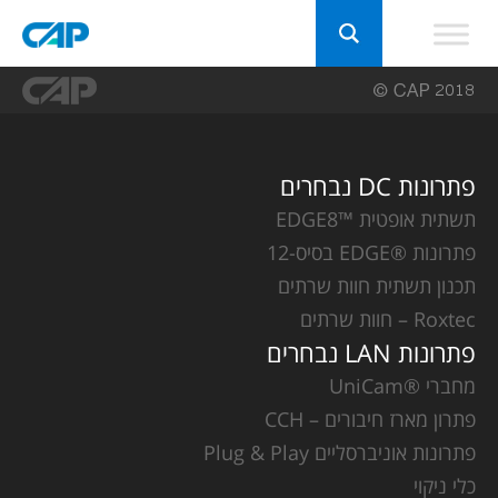
פתרונות DC נבחרים
תשתית אופטית ™EDGE8
פתרונות ®EDGE בסיס-12
תכנון תשתית חוות שרתים
Roxtec – חוות שרתים
פתרונות LAN נבחרים
מחברי ®UniCam
פתרון מארז חיבורים – CCH
פתרונות אוניברסליים Plug & Play
כלי ניקוי