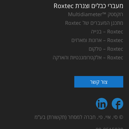
מעברי כבלים וצנרת Roxtec
רוקסטק ™Multidiameter
מתכנן המעברים של Roxtec
Roxtec – בנייה
Roxtec – ארונות ומארזים
Roxtec – טלקום
Roxtec – אלקטרומגנטיות והארקה
צור קשר
© סי. איי. פי. חברה למסחר (תקשורת) בע”מ